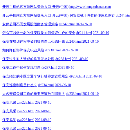
开云手机站官方端网站登录入口-开云(中国)
http://www.hongxubaoan.com
开云手机站官方端网站登录入口-开云(中国)-保安器械十件套的使用及保管
dt/244.ht
安保公司不同发展阶段财务管理策略
dt/242.html
2021-09-10
怎么可以做一名的保安以及如何保证住户的安全
dt/241.html
2021-09-10
保安在培训过程中如何锻炼自己心态问题
dt/240.html
2021-09-10
如何降低邯郸保安职业风险
dt/239.html
2021-09-10
保安过失对人造成的伤害怎么处理
dt/238.html
2021-09-10
保安工作中如何发现问题
dt/237.html
2021-09-10
保安须知的小区交通车辆行驶停放管理规定
dt/236.html
2021-09-10
保安巡查制度是什么？
dt/234.html
2021-09-10
大名安保公司工作的重要应该放在哪里？
dt/233.html
2021-09-10
保安风采
zw/228.html
2021-09-10
保安风采
zw/227.html
2021-09-10
保安风采
zw/226.html
2021-09-10
保安风采
zw/225.html
2021-09-10